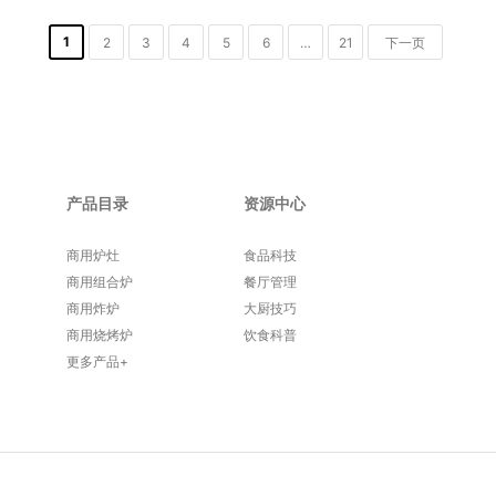
1
2
3
4
5
6
…
21
下一页
产品目录
资源中心
商用炉灶
食品科技
商用组合炉
餐厅管理
商用炸炉
大厨技巧
商用烧烤炉
饮食科普
更多产品+