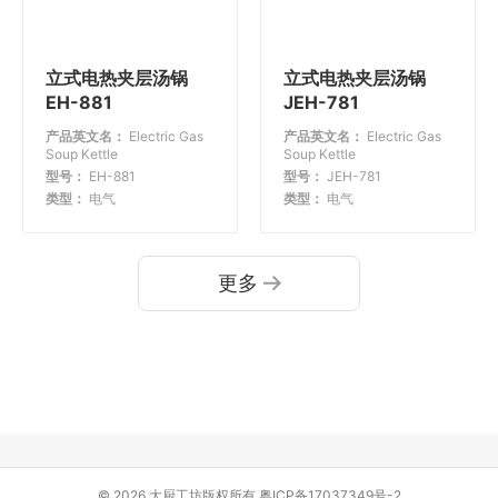
立式电热夹层汤锅
立式电热夹层汤锅
EH-881
JEH-781
产品英文名：
Electric Gas
产品英文名：
Electric Gas
Soup Kettle
Soup Kettle
型号：
EH-881
型号：
JEH-781
类型：
电气
类型：
电气
更多
© 2026 大厨工坊版权所有
粤ICP备17037349号-2