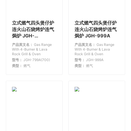
立式燃气四头煲仔炉
立式燃气四头煲仔炉
连火山石烧烤炉连气
连火山石烧烤炉连气
焗炉 JGH-
焗炉 JGH-999A
799A(700)
产品英文名：
Gas Range
产品英文名：
Gas Range
With 4-Burner & Lava
With 4-Burner & Lava
Rock Grill & Oven
Rock Grill & Oven
型号：
JGH-799A(700)
型号：
JGH-999A
类型：
燃气
类型：
燃气