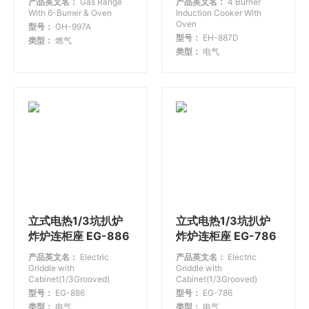
产品英文名：
Gas Range
产品英文名：
4 Burner
With 6-Bumer & Oven
Induction Cooker With
Oven
型号：
GH-997A
型号：
EH-887D
类型：
燃气
类型：
电气
立式电热1/3坑扒炉
立式电热1/3坑扒炉
炸炉连柜座 EG-886
炸炉连柜座 EG-786
产品英文名：
Electric
产品英文名：
Electric
Griddle with
Griddle with
Cabinet(1/3Grooved)
Cabinet(1/3Grooved)
型号：
EG-886
型号：
EG-786
类型：
电气
类型：
电气