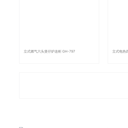
立式燃气六头煲仔炉连柜 GH-797
立式电热四