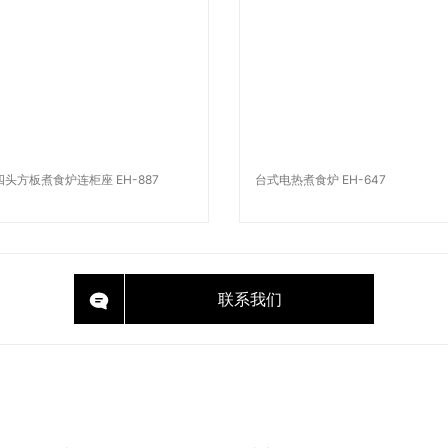
头方板煮食炉连柜座 EH-887
台式电热煮食炉 EH-647
联系我们