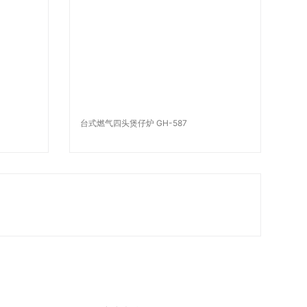
台式燃气四头煲仔炉 GH-587