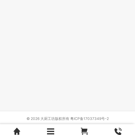
© 2026 大厨工坊版权所有
粤ICP备17037349号-2
Design by
{wbolt_name}