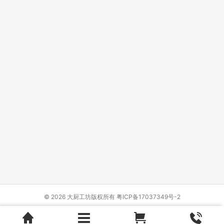
© 2026 大厨工坊版权所有
粤ICP备17037349号-2
Design by
{wbolt_name}