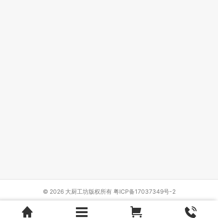
© 2026 大厨工坊版权所有
粤ICP备17037349号-2
Design by
{wbolt_name}