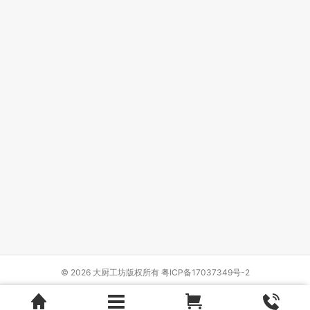
© 2026 大厨工坊版权所有
粤ICP备17037349号-2
Design by
{wbolt_name}