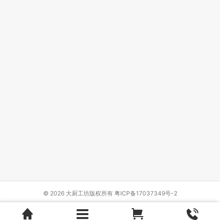
© 2026 大厨工坊版权所有
粤ICP备17037349号-2
Design by
{wbolt_name}