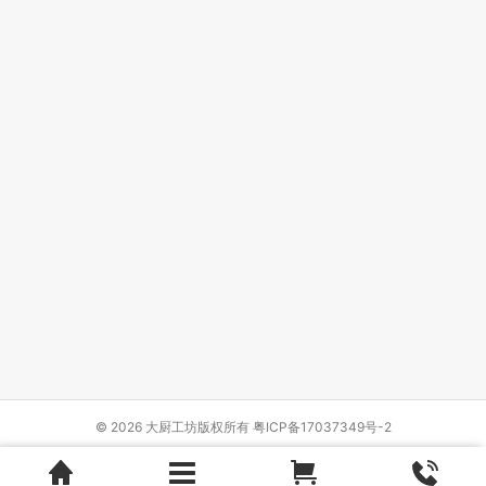
© 2026 大厨工坊版权所有
粤ICP备17037349号-2
Design by
{wbolt_name}