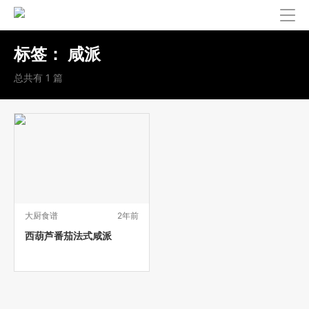
标签：
咸派
总共有 1 篇
大厨食谱
2年前
西葫芦番茄法式咸派