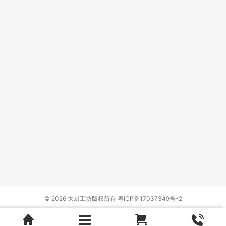
© 2026 大厨工坊版权所有
粤ICP备17037349号-2
Design by
{wbolt_name}