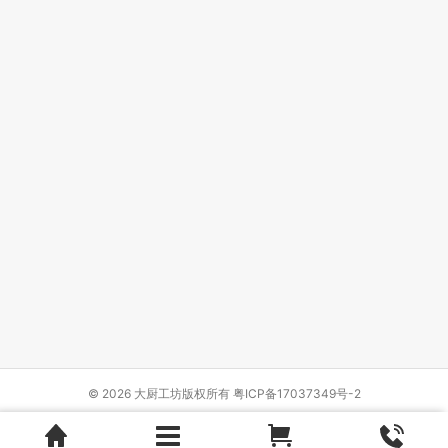
© 2026 大厨工坊版权所有
粤ICP备17037349号-2
Design by
{wbolt_name}