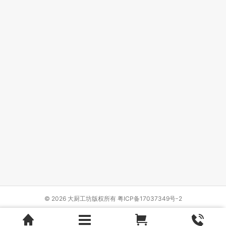
© 2026 大厨工坊版权所有
粤ICP备17037349号-2
Design by
{wbolt_name}