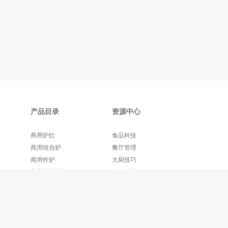
产品目录
资源中心
商用炉灶
食品科技
商用组合炉
餐厅管理
商用炸炉
大厨技巧
商用烧烤炉
饮食科普
更多产品+