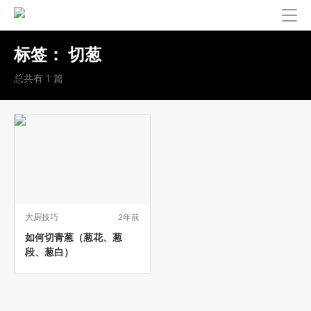
标签：
切葱
总共有 1 篇
大厨技巧
2年前
如何切青葱（葱花、葱
段、葱白）