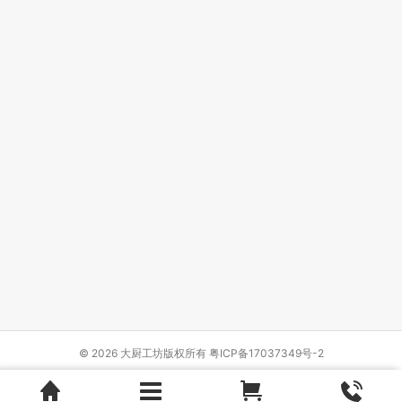
© 2026 大厨工坊版权所有
粤ICP备17037349号-2
Design by
{wbolt_name}