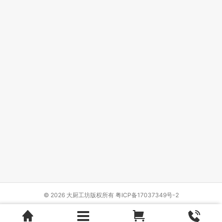
© 2026 大厨工坊版权所有
粤ICP备17037349号-2
Design by
{wbolt_name}