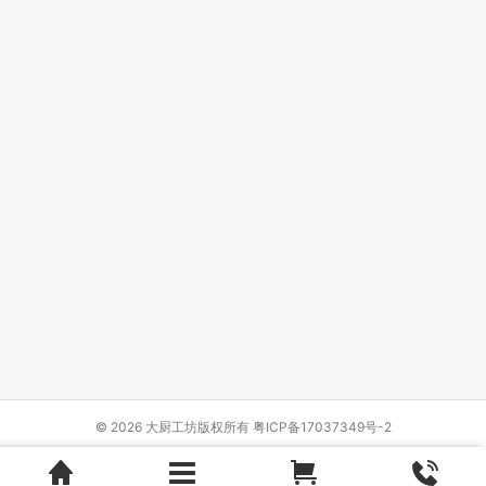
© 2026 大厨工坊版权所有
粤ICP备17037349号-2
Design by
{wbolt_name}