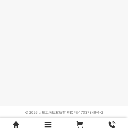
© 2026 大厨工坊版权所有
粤ICP备17037349号-2
Design by
{wbolt_name}