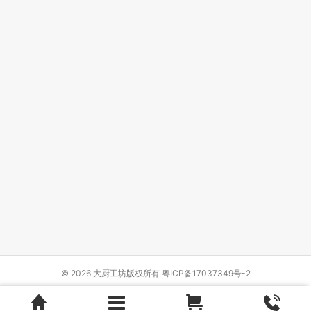
© 2026 大厨工坊版权所有
粤ICP备17037349号-2
Design by
{wbolt_name}