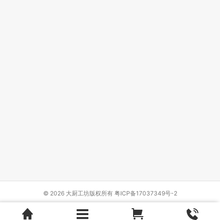
© 2026 大厨工坊版权所有
粤ICP备17037349号-2
Design by
{wbolt_name}