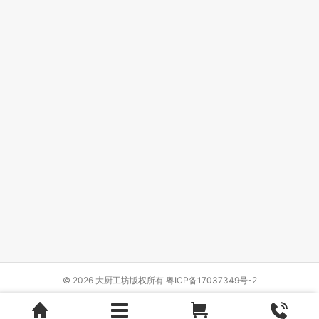
© 2026 大厨工坊版权所有
粤ICP备17037349号-2
Design by
{wbolt_name}