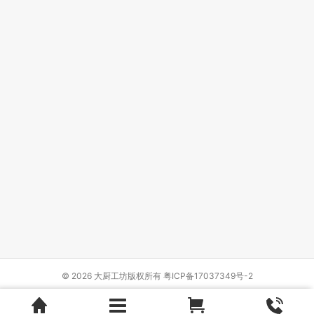
© 2026 大厨工坊版权所有
粤ICP备17037349号-2
Design by
{wbolt_name}