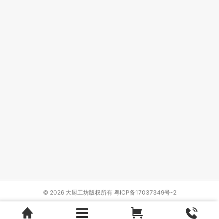
© 2026 大厨工坊版权所有
粤ICP备17037349号-2
Design by
{wbolt_name}