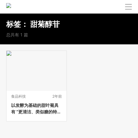
标签：
甜菊醇苷
总共有 1 篇
食品科技
2年前
以发酵为基础的甜叶菊具
有 “更清洁、类似糖的特
性”，赢得欧洲食品安全局
（EFSA）的安全认可