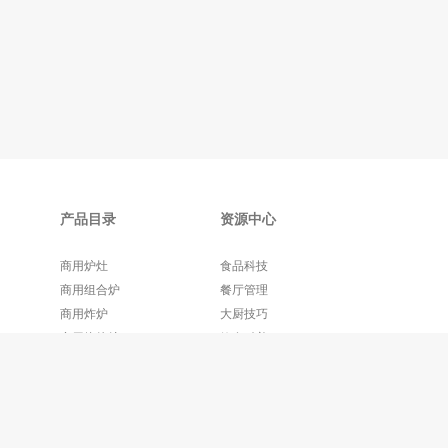
产品目录
资源中心
商用炉灶
食品科技
商用组合炉
餐厅管理
商用炸炉
大厨技巧
商用烧烤炉
饮食科普
更多产品+