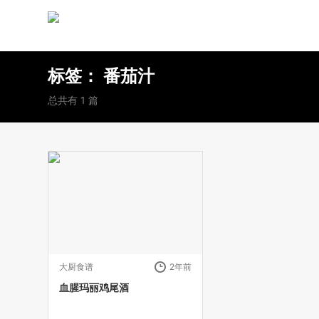
标签：
番茄汁
总共有 1 篇
大厨食谱
2年前
血腥玛丽鸡尾酒