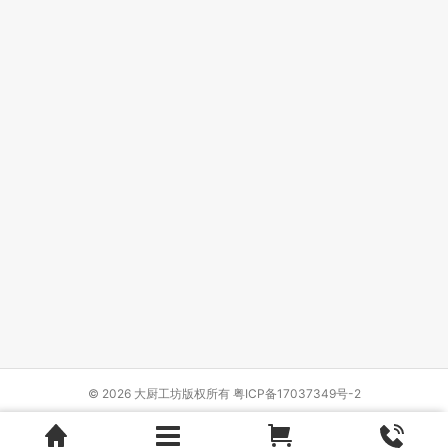
© 2026 大厨工坊版权所有
粤ICP备17037349号-2
Design by
{wbolt_name}