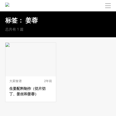
标签：
姜蓉
总共有 1 篇
大厨食谱
2年前
生姜配料制作（切片切
丁、姜丝和姜蓉）