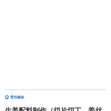
烹饪秘诀
生姜配料制作（切片切丁、姜丝