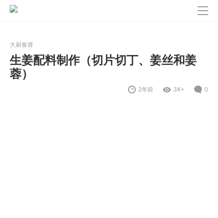
大厨食谱
生姜配料制作（切片切丁、姜丝和姜
蓉）
2年前
3K+
0