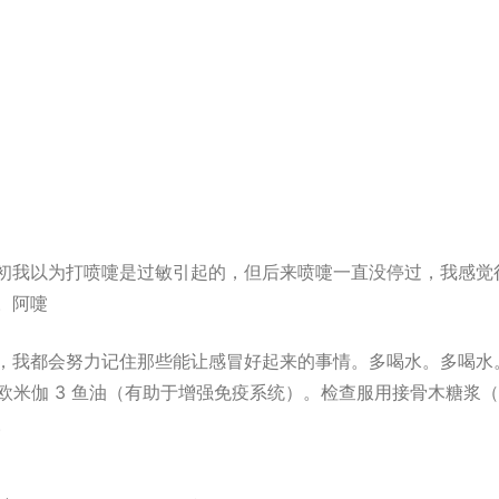
初我以为打喷嚏是过敏引起的，但后来喷嚏一直没停过，我感觉
。阿嚏
，我都会努力记住那些能让感冒好起来的事情。多喝水。多喝水
用欧米伽 3 鱼油（有助于增强免疫系统）。检查服用接骨木糖浆
。