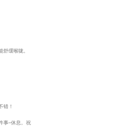
能舒缓喉咙。
不错！
件事–休息。祝