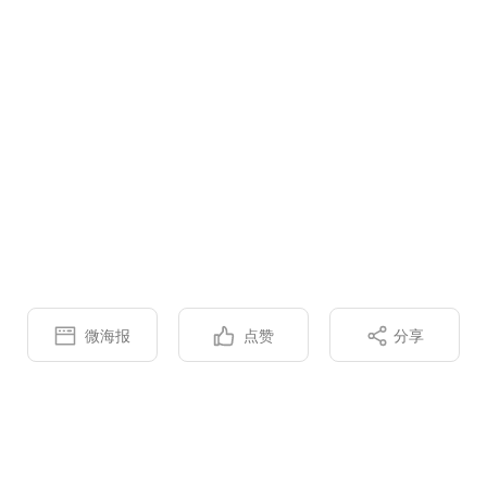
蜜
微海报
点赞
分享