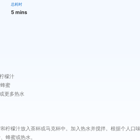
总耗时
5 mins
匙柠檬汁
匙蜂蜜
 杯或更多热水
蜜和柠檬汁放入茶杯或马克杯中。加入热水并搅拌。根据个人口
汁、蜂蜜或热水。