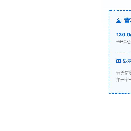
营
130
0
卡路里
总
显
营养信
第一个