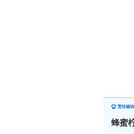
烹饪秘
蜂蜜