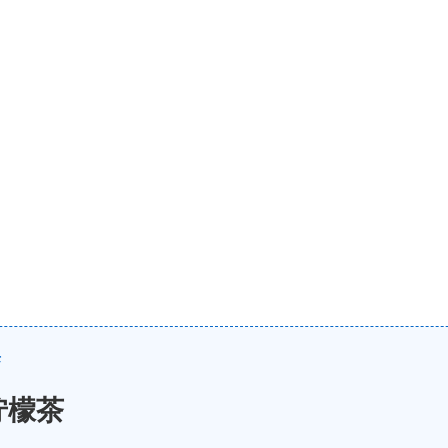
诀
柠檬茶