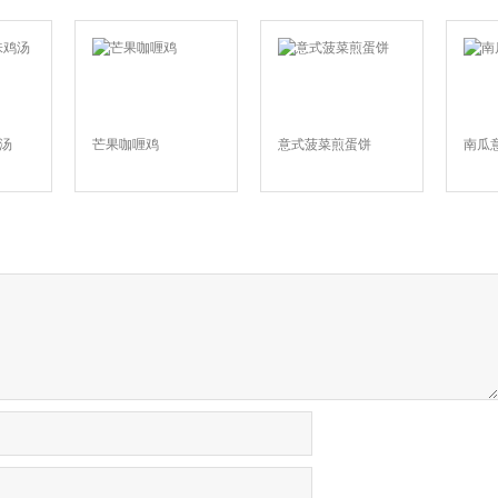
汤
芒果咖喱鸡
意式菠菜煎蛋饼
南瓜