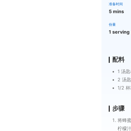
准备时间
5 mins
份量
1 serving
配料
1 汤
2 汤
1/2
步骤
将蜂
柠檬