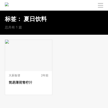
标签：
夏日饮料
总共有 1 篇
大厨食谱
2年前
简易薄荷青柠汁