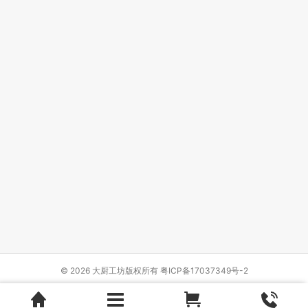
© 2026 大厨工坊版权所有
粤ICP备17037349号-2
Design by
{wbolt_name}