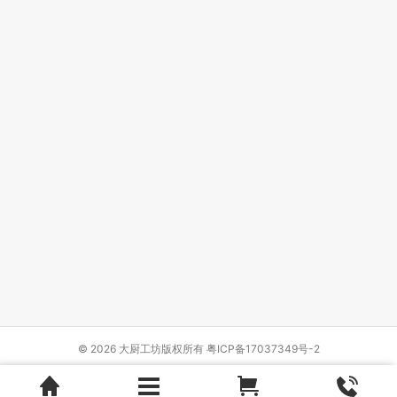
© 2026 大厨工坊版权所有
粤ICP备17037349号-2
Design by
{wbolt_name}