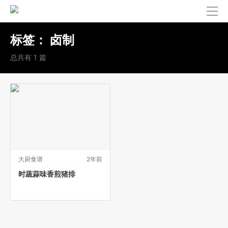
标签：
卤制
总共有 1 篇
大厨食谱
2年前
时蔬蒜味香煎猪排