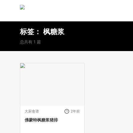
标签：
枫糖浆
总共有 1 篇
大厨食谱
2年前
佛蒙特枫糖浆猪排