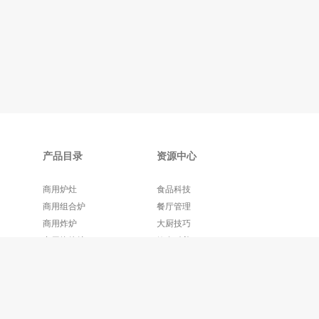
产品目录
资源中心
商用炉灶
食品科技
商用组合炉
餐厅管理
商用炸炉
大厨技巧
商用烧烤炉
饮食科普
更多产品+