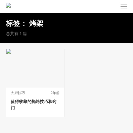
标签：
烤架
总共有 1 篇
大厨技巧
2年前
值得收藏的烧烤技巧和窍
门