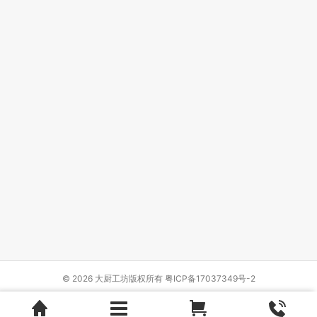
© 2026 大厨工坊版权所有
粤ICP备17037349号-2
Design by
{wbolt_name}