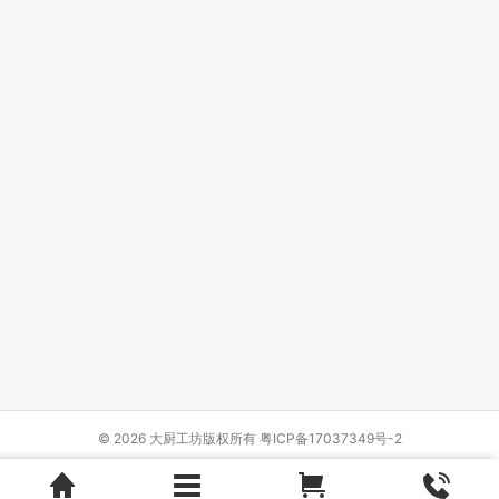
© 2026 大厨工坊版权所有
粤ICP备17037349号-2
Design by
{wbolt_name}