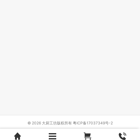
© 2026 大厨工坊版权所有
粤ICP备17037349号-2
Design by
{wbolt_name}