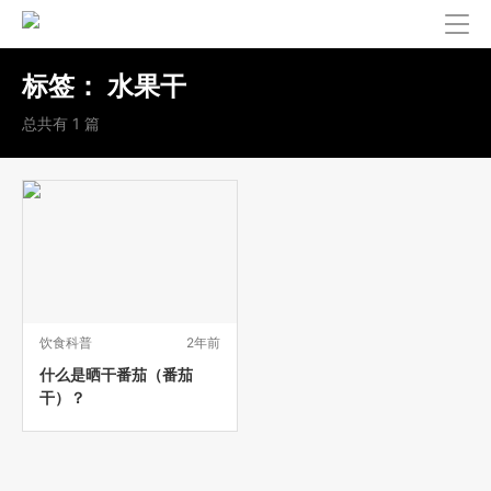
标签：
水果干
总共有 1 篇
饮食科普
2年前
什么是晒干番茄（番茄
干）？