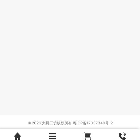
© 2026 大厨工坊版权所有
粤ICP备17037349号-2
Design by
{wbolt_name}