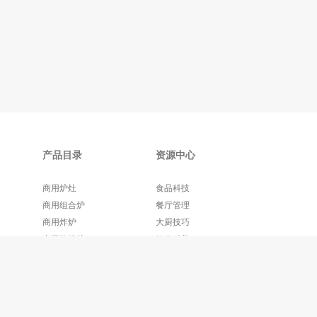
产品目录
资源中心
商用炉灶
食品科技
商用组合炉
餐厅管理
商用炸炉
大厨技巧
商用烧烤炉
饮食科普
更多产品+