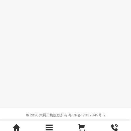
© 2026 大厨工坊版权所有
粤ICP备17037349号-2
Design by
{wbolt_name}