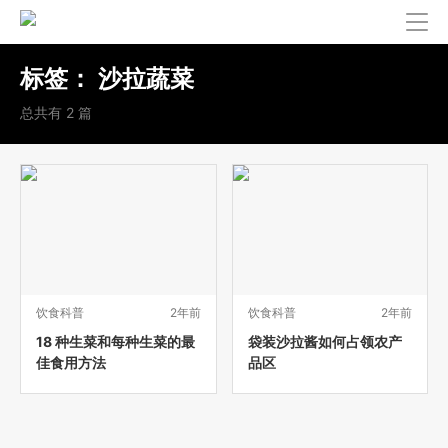
标签：
沙拉蔬菜
总共有 2 篇
饮食科普
2年前
饮食科普
2年前
18 种生菜和每种生菜的最
袋装沙拉酱如何占领农产
佳食用方法
品区