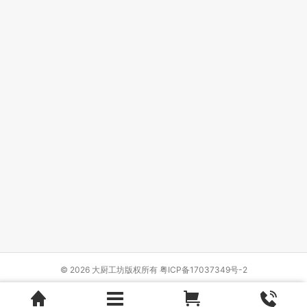
© 2026 大厨工坊版权所有
粤ICP备17037349号-2
Design by
{wbolt_name}