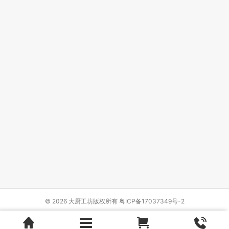
© 2026 大厨工坊版权所有
粤ICP备17037349号-2
Design by
{wbolt_name}