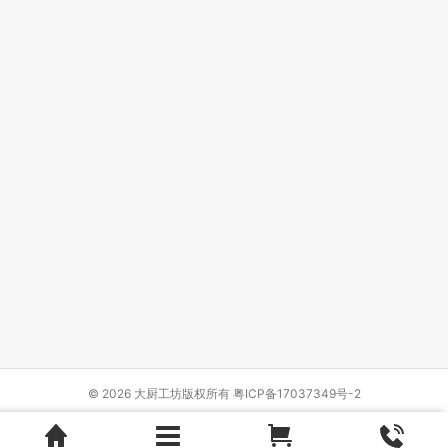
© 2026 大厨工坊版权所有
粤ICP备17037349号-2
Design by
{wbolt_name}