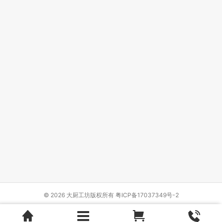
© 2026 大厨工坊版权所有
粤ICP备17037349号-2
Design by
{wbolt_name}