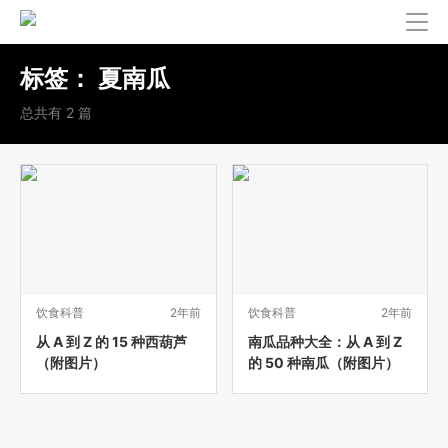
标签：
夏南瓜
总共有 2 篇
饮食科普
2年前
饮食科普
2年前
从 A 到 Z 的 15 种西葫芦
南瓜品种大全：从 A 到 Z
（附图片）
的 50 种南瓜（附图片）