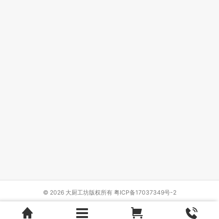
© 2026 大厨工坊版权所有
粤ICP备17037349号-2
Design by
{wbolt_name}