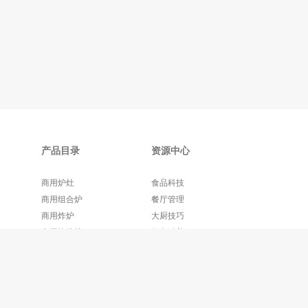
产品目录
资源中心
商用炉灶
食品科技
商用组合炉
餐厅管理
商用炸炉
大厨技巧
商用烧烤炉
饮食科普
更多产品+