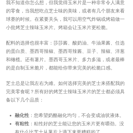
我不知道你怎么想，但我觉得玉米片是一种非常令人满意
的零食，当我想吃点芝士味的美味，或者有几个朋友来看
球赛的时候。在紧要关头，我可以用空气炸锅或烤箱做一
小批烤芝士辣味玉米片。烤箱会让玉米片更松脆。
配料的选择也很丰富：莎莎酱、酸奶油、牛油果酱、任选
的蛋白质、墨西哥辣椒、墨西哥辣酱、豆子、辣椒、洋葱
和橄榄。还有薯片。墨西哥玉米片、多力多滋，或者最棒
的是自制玉米脆片，都能给你带来完美的松脆口感。
芝士总是让我左右为难。如何选择完美的芝士来搭配我的
完美零食呢？所有好的烤芝士辣味玉米片的芝士都必须具
备以下几个品质：
融化性
：您希望奶酪融化均匀，不会变成油状液体。
有粘性
：粘性好的芝士能让您的玉米片更有嚼劲。没
有什么比芝士从薯片上滴下来更糟糕的了。