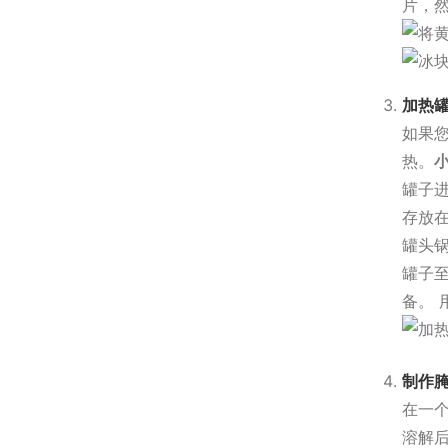
片，
加热
如果
热。
罐子
存放在
罐头
罐子至
备。 
制作
在一个
溶解