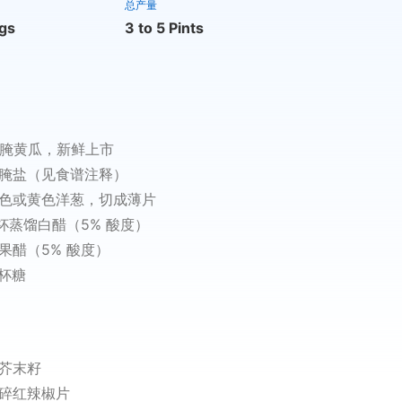
总产量
ngs
3 to 5 Pints
 磅腌黄瓜，新鲜上市
 杯腌盐（见食谱注释）
白色或黄色洋葱，切成薄片
/4 杯蒸馏白醋（5% 酸度）
苹果醋（5% 酸度）
4 杯糖
：
匙芥末籽
匙碎红辣椒片