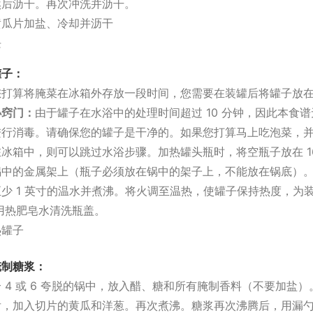
然后沥干。再次冲洗并沥干。
罐子：
您打算将腌菜在冰箱外存放一段时间，您需要在装罐后将罐子放
小窍门：
由于罐子在水浴中的处理时间超过 10 分钟，因此本食
进行消毒。请确保您的罐子是干净的。
如果您打算马上吃泡菜，
冰箱中，则可以跳过水浴步骤。加热罐头瓶时，将空瓶子放在 1
锅中的金属架上（瓶子必须放在锅中的架子上，不能放在锅底）
少 1 英寸的温水并煮沸。将火调至温热，使罐子保持热度，为
用热肥皂水清洗瓶盖。
腌制糖浆：
 4 或 6 夸脱的锅中，放入醋、糖和所有腌制香料（不要加盐
后，加入切片的黄瓜和洋葱。再次煮沸。糖浆再次沸腾后，用漏