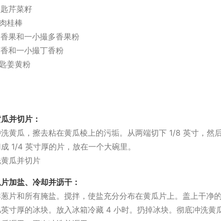
 茶匙芹菜籽
寸肉桂棒
多香果和一小撮多香果粉
丁香和一小撮丁香粉
 茶匙姜黄粉
黄瓜并切片：
洗黄瓜，擦去粘在黄瓜棱上的污垢。从两端切下 1/8 英寸，然
成 1/4 英寸厚的片，放在一个大碗里。
瓜片加盐、冷却并沥干：
洋葱片和所有腌盐。搅拌，使盐充分分布在黄瓜片上。盖上干净
英寸厚的冰块。放入冰箱冷藏 4 小时。扔掉冰块。彻底冲洗黄