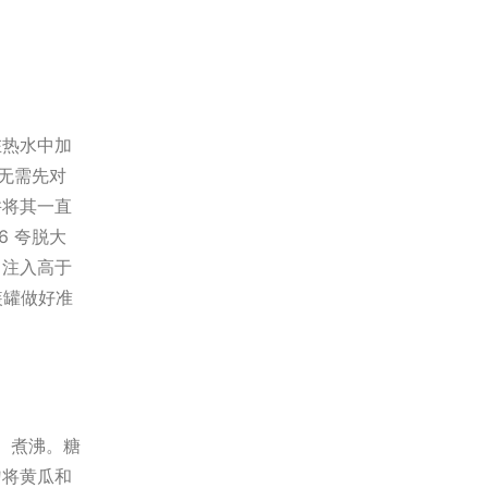
在热水中加
谱无需先对
并将其一直
6 夸脱大
。注入高于
装罐做好准
）。煮沸。糖
勺将黄瓜和