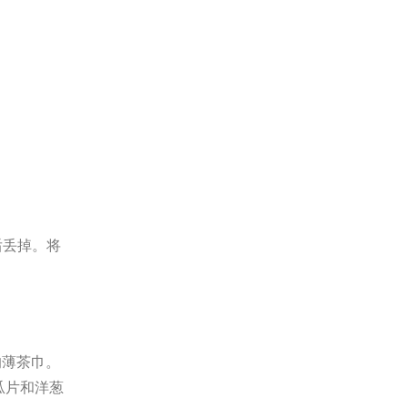
后丢掉。将
的薄茶巾。
瓜片和洋葱