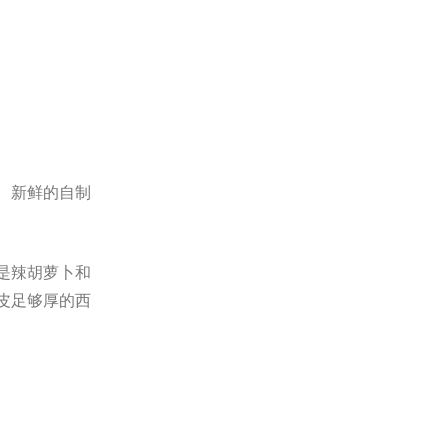
、新鲜的自制
是辣胡萝卜和
皮足够厚的西