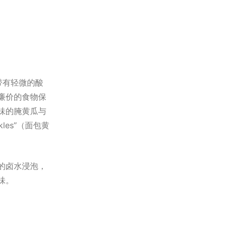
，带有轻微的酸
廉价的食物保
味的腌黄瓜与
kles”（面包黄
的卤水浸泡，
味。