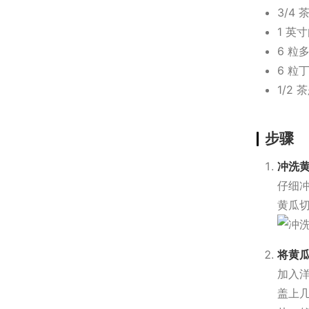
3/4
1 英
6 粒
6 粒
1/2
步骤
冲洗
仔细冲
黄瓜切
将黄
加入
盖上几