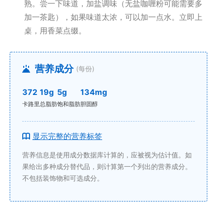
熟。尝一下味道，加盐调味（无盐咖喱粉可能需要多
加一茶匙），如果味道太浓，可以加一点水。立即上
桌，用香菜点缀。
营养成分
(每份)
372
19g
5g
134mg
卡路里
总脂肪
饱和脂肪
胆固醇
显示完整的营养标签
营养信息是使用成分数据库计算的，应被视为估计值。如
果给出多种成分替代品，则计算第一个列出的营养成分。
不包括装饰物和可选成分。