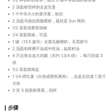
1/2 杯切碎的香茅，取自 2 根中等粗细的香茅茎
2 汤匙粗切碎的去皮生姜
1 个中等大小的黄洋葱，粗切
2 汤匙马德拉斯咖喱粉，最好是 Sun 牌的
1/2 茶匙现磨黑胡椒
1/4 茶匙辣椒，可选
1 罐（13.5 盎司）全脂无糖椰奶，无需摇匀
2 汤匙初榨椰子油或中性油，如菜籽油
4 只去骨去皮大鸡腿（共约 1.3/4 磅），每只切成 3
块
1/2 茶匙细海盐
1 1/4 磅红薯（白色或橙色果肉），去皮后切成 1 英寸
大块
3 至 5 枝新鲜香菜，切碎
步骤