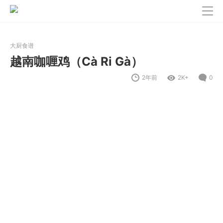
大厨食谱
越南咖喱鸡（Cà Ri Gà）
2年前
2K+
0