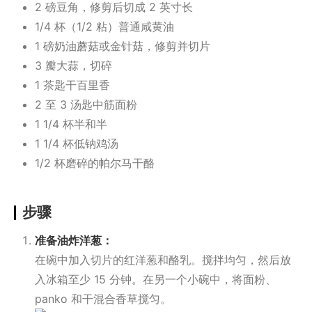
2 磅豆角，修剪后切成 2 英寸长
1/4 杯（1/2 粘）普通咸黄油
1 磅奶油蘑菇或金针菇，修剪并切片
3 瓣大蒜，切碎
1 茶匙干百里香
2 至 3 汤匙中筋面粉
1 1/4 杯半和半
1 1/4 杯低钠鸡汤
1/2 杯磨碎的帕尔马干酪
步骤
准备油炸洋葱：
在碗中加入切片的红洋葱和酪乳。搅拌均匀，然后放
入冰箱至少 15 分钟。在另一个小碗中，将面粉、
panko 和干混合香草搅匀。