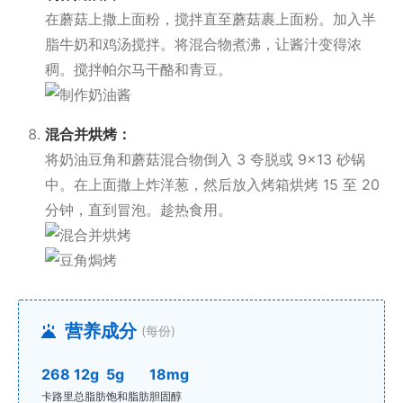
在蘑菇上撒上面粉，搅拌直至蘑菇裹上面粉。加入半
脂牛奶和鸡汤搅拌。将混合物煮沸，让酱汁变得浓
稠。搅拌帕尔马干酪和青豆。
混合并烘烤：
将奶油豆角和蘑菇混合物倒入 3 夸脱或 9×13 砂锅
中。在上面撒上炸洋葱，然后放入烤箱烘烤 15 至 20
分钟，直到冒泡。趁热食用。
营养成分
(每份)
268
12g
5g
18mg
卡路里
总脂肪
饱和脂肪
胆固醇