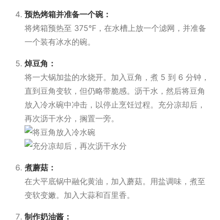
预热烤箱并准备一个碗：
将烤箱预热至 375°F，在水槽上放一个滤网，并准备
一个装有冰水的碗。
焯豆角：
将一大锅加盐的水烧开。加入豆角，煮 5 到 6 分钟，
直到豆角变软，但仍略带脆感。沥干水，然后将豆角
放入冷水碗中冲击，以停止烹饪过程。充分凉却后，
再次沥干水分，搁置一旁。
煮蘑菇：
在大平底锅中融化黄油，加入蘑菇。用盐调味，煮至
变软变嫩。加入大蒜和百里香。
制作奶油酱：