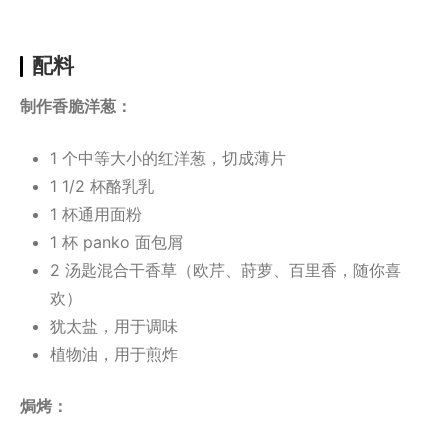
配料
制作香脆洋葱：
1 个中等大小的红洋葱，切成薄片
1 1/2 杯酪乳乳
1 杯通用面粉
1 杯 panko 面包屑
2 汤匙混合干香草（欧芹、莳萝、百里香，随你喜
欢）
犹太盐，用于调味
植物油，用于煎炸
焗烤：