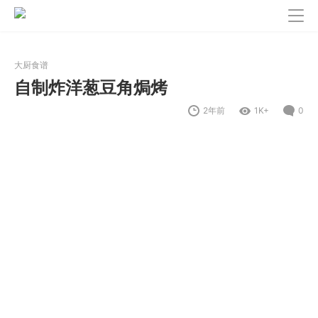
大厨食谱
自制炸洋葱豆角焗烤
2年前
1K+
0