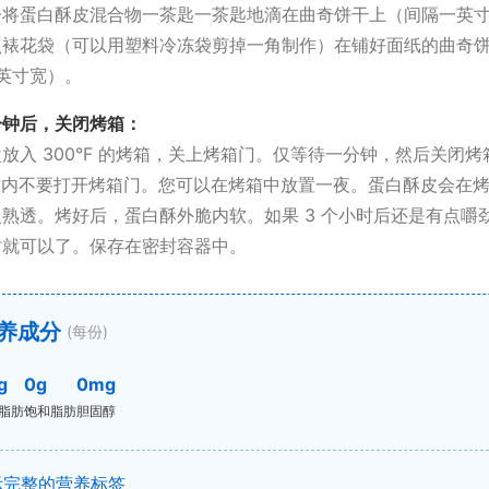
子将蛋白酥皮混合物一茶匙一茶匙地滴在曲奇饼干上（间隔一英
点裱花袋（可以用塑料冷冻袋剪掉一角制作）在铺好面纸的曲奇
5 英寸宽）。
 分钟后，关闭烤箱：
放入 300°F 的烤箱，关上烤箱门。仅等待一分钟，然后关闭
小时内不要打开烤箱门。您可以在烤箱中放置一夜。蛋白酥皮会在
熟透。烤好后，蛋白酥外脆内软。如果 3 个小时后还是有点嚼
时就可以了。保存在密封容器中。
养成分
(每份)
g
0g
0mg
脂肪
饱和脂肪
胆固醇
示完整的营养标签