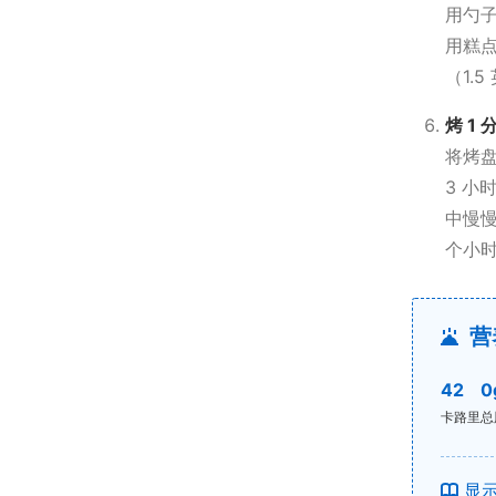
用勺
用糕
（1.
烤 1
将烤盘
3 
中慢慢
个小
营
42
0
卡路里
总
显