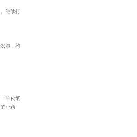
）。继续打
性发泡，约
铺上羊皮纸
师的小窍