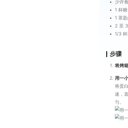
少许
1 杯
1 茶
2 至
1/3
步骤
将烤箱
用一
将蛋
速，直
匀。