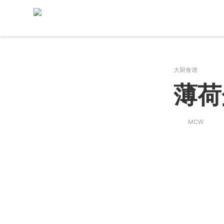
大厨食谱
薄荷
MCW