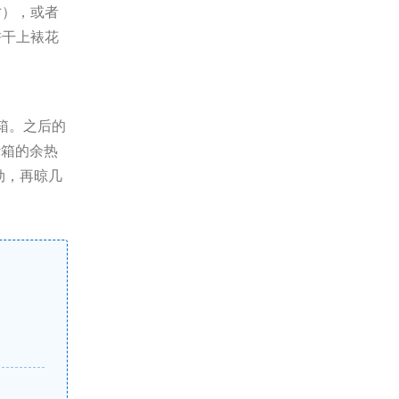
寸），或者
饼干上裱花
烤箱。之后的
烤箱的余热
劲，再晾几