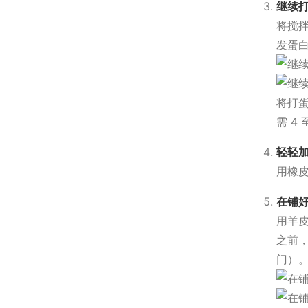
继续
将搅拌
发蛋
将打
需 4 
轻轻
用橡
在铺
用羊
之前
门）