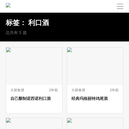
标签：
利口酒
总共有 5 篇
大厨食谱
2年前
大厨食谱
2年前
自己酿制诺西诺利口酒
经典玛格丽特鸡尾酒