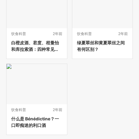
饮食科普
2年前
饮食科普
2年前
白橙皮酒、君度、柑曼怡
绿夏翠丝和黄夏翠丝之间
和库拉索酒：四种常见柑
有何区别？
橘味利口酒之间的差异
饮食科普
2年前
什么是 Bénédictine？一
口即痴迷的利口酒