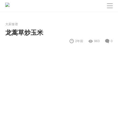
大厨食谱
龙蒿草炒玉米
2年前
963
0