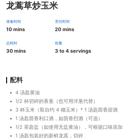
龙蒿草炒玉米
准备时间
烹饪时间
10 mins
20 mins
总耗时
份量
30 mins
3 to 4 servings
配料
4 汤匙黄油
1/2 杯切碎的香葱（也可用洋葱代替）
3 杯玉米（取自约 4 穗玉米）* 1 汤匙茴香甜酒
1 汤匙茴香利口酒，如茴香烈酒（可选）
1/2 茶匙盐（如使用无盐黄油），可根据口味添加
1 汤匙包装好的新鲜龙蒿，切碎