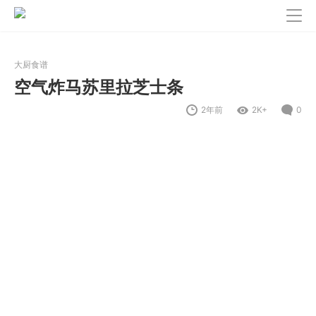
大厨食谱
空气炸马苏里拉芝士条
2年前
2K+
0