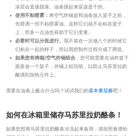
涂层会直接脱落。油条摸起来应该是干的。
使用不粘喷雾：
将空气炸锅篮和油条放入篮子之前，
先喷洒一些不粘喷雾油。这样它们就不会粘在篮子
上，而多一点油也有助于它们变黄。
必要时可以分批进行。
我不喜欢一次做八个的时候它
们粘在一起的样子，所以我把制作过程分成了两批。
如果您有烤箱/空气炸锅组合
，您可能需要在油炸篮下
面多放一个架子，并铺上铝箔纸，以防止马苏里拉奶
酪滴到加热元件上。
需要在油条上蘸点什么吗？试试我们的
基本番茄酱
吧！
如何在冰箱里储存马苏里拉奶酪条！
如果您想将马苏里拉奶酪条冷冻起来备用，请按照食谱给