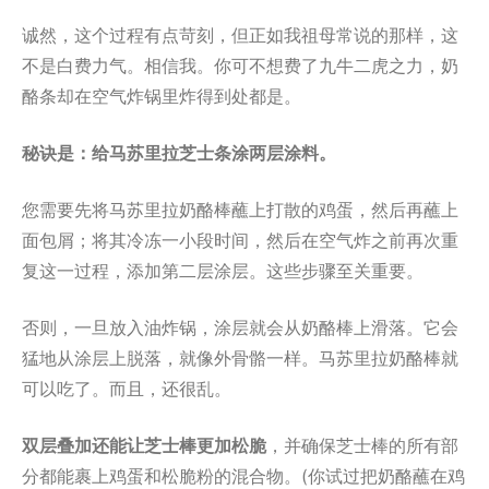
诚然，这个过程有点苛刻，但正如我祖母常说的那样，这
不是白费力气。相信我。你可不想费了九牛二虎之力，奶
酪条却在空气炸锅里炸得到处都是。
秘诀是：给马苏里拉芝士条涂两层涂料。
您需要先将马苏里拉奶酪棒蘸上打散的鸡蛋，然后再蘸上
面包屑；将其冷冻一小段时间，然后在空气炸之前再次重
复这一过程，添加第二层涂层。这些步骤至关重要。
否则，一旦放入油炸锅，涂层就会从奶酪棒上滑落。它会
猛地从涂层上脱落，就像外骨骼一样。马苏里拉奶酪棒就
可以吃了。而且，还很乱。
双层叠加还能让芝士棒更加松脆
，并确保芝士棒的所有部
分都能裹上鸡蛋和松脆粉的混合物。(你试过把奶酪蘸在鸡