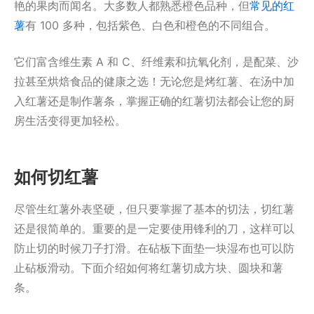
艳的果肉而闻名。大多数人都熟悉橙色品种，但
常见的红
薯
有 100 多种，包括紫色、白色和橙色的不同组合。
它们富含维生素 A 和 C、纤维素和抗氧化剂，是配菜、沙
拉甚至烘焙食品的健康之选！无论您是烤红薯、在汤中加
入红薯还是制作薯条，掌握正确的红薯切法都会让您的厨
房生活变得更加轻松。
如何切红薯
尽管生红薯外表坚硬，但只要掌握了基本的切法，切红薯
还是很简单的。重要的是一定要使用锋利的刀，这样可以
防止切的时候刀子打滑。在砧板下面垫一块湿布也可以防
止砧板滑动。下面介绍如何将红薯切成方块、圆块和薯
条。