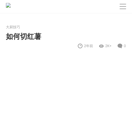
大厨技巧
如何切红薯
2年前
2K+
0