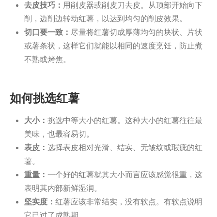
去皮技巧：
用削皮器或削皮刀去皮。从顶部开始向下
削，边削边转动红薯，以达到均匀的削皮效果。
切口要一致：
尽量将红薯切成厚薄均匀的块状、片状
或薯条状，这样它们就能以相同的速度烹饪，防止煮
不熟或烤焦。
如何挑选红薯
大小：
挑选中等大小的红薯。这种大小的红薯往往最
美味，也最容易切。
表皮：
选择表皮相对光滑、结实、无皱纹或瑕疵的红
薯。
重量：
一个好的红薯就其大小而言应该感觉很重，这
表明其内部新鲜湿润。
坚实度：
红薯应该非常结实，没有软点。有软点说明
它已过了成熟期。